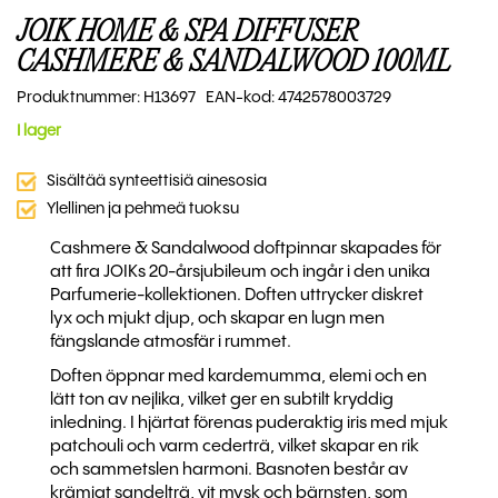
JOIK HOME & SPA DIFFUSER
CASHMERE & SANDALWOOD 100ML
Produktnummer: H13697 EAN-kod: 4742578003729
I lager
Sisältää synteettisiä ainesosia
Ylellinen ja pehmeä tuoksu
Cashmere & Sandalwood doftpinnar skapades för
att fira JOIKs 20-årsjubileum och ingår i den unika
Parfumerie-kollektionen. Doften uttrycker diskret
lyx och mjukt djup, och skapar en lugn men
fängslande atmosfär i rummet.
Doften öppnar med kardemumma, elemi och en
lätt ton av nejlika, vilket ger en subtilt kryddig
inledning. I hjärtat förenas puderaktig iris med mjuk
patchouli och varm cederträ, vilket skapar en rik
och sammetslen harmoni. Basnoten består av
krämigt sandelträ, vit mysk och bärnsten, som