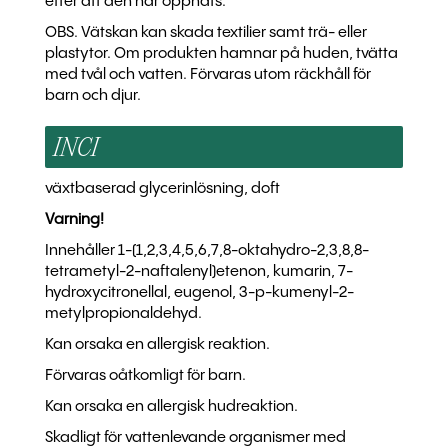
efter att den har öppnats.
OBS. Vätskan kan skada textilier samt trä- eller
plastytor. Om produkten hamnar på huden, tvätta
med tvål och vatten. Förvaras utom räckhåll för
barn och djur.
INCI
växtbaserad glycerinlösning, doft
Varning!
Innehåller 1-(1,2,3,4,5,6,7,8-oktahydro-2,3,8,8-
tetrametyl-2-naftalenyl)etenon, kumarin, 7-
hydroxycitronellal, eugenol, 3-p-kumenyl-2-
metylpropionaldehyd.
Kan orsaka en allergisk reaktion.
Förvaras oåtkomligt för barn.
Kan orsaka en allergisk hudreaktion.
Skadligt för vattenlevande organismer med