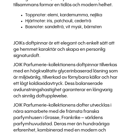
tillsammans formar en tidlös och modern helhet.
Toppnoter: elemi, kardemumma, nejlika
Hjärtnoter: iris, patchouli, cederträ
Basnoter: sandelträ, vit mysk, bärnsten
JOIKs doftpinnar är ett elegant och enkelt sätt att
ge hemmet karaktär och skapa en personlig
signaturdoft.
JOIK Parfumerie-kollektionens doftpinnar tillverkas
med en högkvalitativ glycerinbaserad lösning som
är miljövänlig, tillverkad av förnybara källor och har
ett lågt koldioxidavtryck. Dess balanserade
avdunstningshastighet garanterar en långvarig
och sinnlig doftupplevelse.
JOIK Parfumerie-kollektionens dofter utvecklas i
nära samarbete med de främsta franska
parfymhusen i Grasse, Frankrike – världens
parfymhuvudstad. Deras mer än hundraåriga
erfarenhet, kombinerad med en modern och