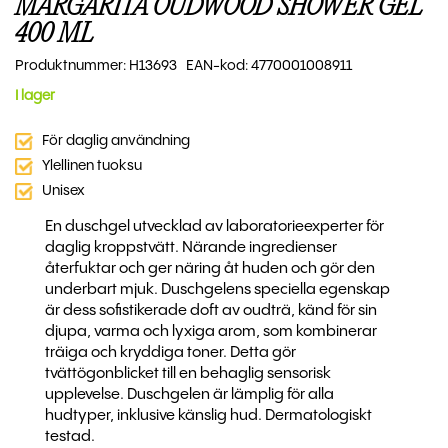
MARGARITA OUDWOOD SHOWER GEL
400 ML
Produktnummer: H13693 EAN-kod: 4770001008911
I lager
För daglig användning
Ylellinen tuoksu
Unisex
En duschgel utvecklad av laboratorieexperter för
daglig kroppstvätt. Närande ingredienser
återfuktar och ger näring åt huden och gör den
underbart mjuk. Duschgelens speciella egenskap
är dess sofistikerade doft av oudträ, känd för sin
djupa, varma och lyxiga arom, som kombinerar
träiga och kryddiga toner. Detta gör
tvättögonblicket till en behaglig sensorisk
upplevelse. Duschgelen är lämplig för alla
hudtyper, inklusive känslig hud. Dermatologiskt
testad.