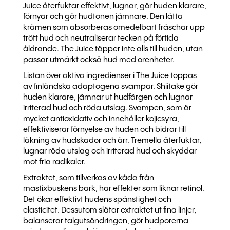
Juice återfuktar effektivt, lugnar, gör huden klarare,
förnyar och gör hudtonen jämnare. Den lätta
krämen som absorberas omedelbart fräschar upp
trött hud och neutraliserar tecken på förtida
åldrande. The Juice täpper inte alls till huden, utan
passar utmärkt också hud med orenheter.
Listan över aktiva ingredienser i The Juice toppas
av finländska adaptogena svampar. Shiitake gör
huden klarare, jämnar ut hudfärgen och lugnar
irriterad hud och röda utslag. Svampen, som är
mycket antioxidativ och innehåller kojicsyra,
effektiviserar förnyelse av huden och bidrar till
läkning av hudskador och ärr. Tremella återfuktar,
lugnar röda utslag och irriterad hud och skyddar
mot fria radikaler.
Extraktet, som tillverkas av kåda från
mastixbuskens bark, har effekter som liknar retinol.
Det ökar effektivt hudens spänstighet och
elasticitet. Dessutom slätar extraktet ut fina linjer,
balanserar talgutsöndringen, gör hudporerna