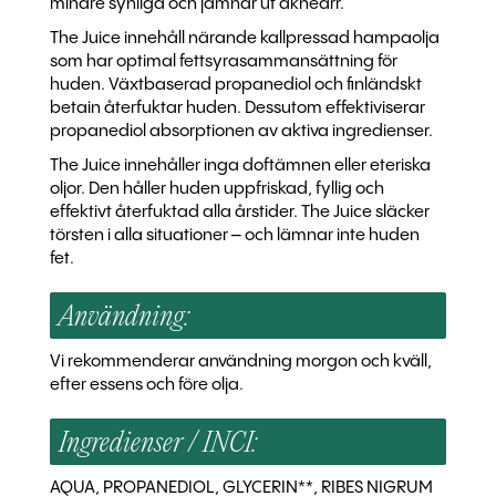
mindre synliga och jämnar ut akneärr.
The Juice innehåll närande kallpressad hampaolja
som har optimal fettsyrasammansättning för
huden. Växtbaserad propanediol och finländskt
betain återfuktar huden. Dessutom effektiviserar
propanediol absorptionen av aktiva ingredienser.
The Juice innehåller inga doftämnen eller eteriska
oljor. Den håller huden uppfriskad, fyllig och
effektivt återfuktad alla årstider. The Juice släcker
törsten i alla situationer – och lämnar inte huden
fet.
Användning:
Vi rekommenderar användning morgon och kväll,
efter essens och före olja.
Ingredienser / INCI:
AQUA, PROPANEDIOL, GLYCERIN**, RIBES NIGRUM