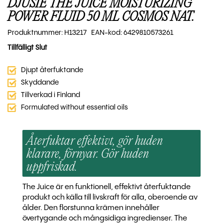
DJUSIE THE JUICE MOISTURIZING
POWER FLUID 50 ML COSMOS NAT.
Produktnummer: H13217 EAN-kod: 6429810573261
Tillfälligt Slut
Djupt återfuktande
Skyddande
Tillverkad i Finland
Formulated without essential oils
Återfuktar effektivt, gör huden
klarare, förnyar. Gör huden
uppfriskad.
The Juice är en funktionell, effektivt återfuktande
produkt och källa till livskraft för alla, oberoende av
ålder. Den florstunna krämen innehåller
övertygande och mångsidiga ingredienser. The