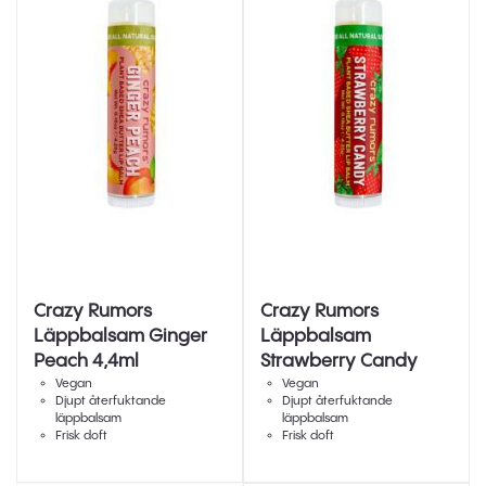
Crazy Rumors
Crazy Rumors
Läppbalsam Ginger
Läppbalsam
Peach 4,4ml
Strawberry Candy
4,4ml
Vegan
Vegan
Djupt återfuktande
Djupt återfuktande
läppbalsam
läppbalsam
Frisk doft
Frisk doft