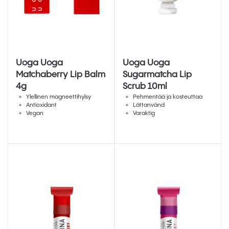
Uoga Uoga
Uoga Uoga
Matchaberry Lip Balm
Sugarmatcha Lip
4g
Scrub 10ml
Ylellinen magneettihylsy
Pehmentää ja kosteuttaa
Antioxidant
Lättanvänd
Vegan
Varaktig