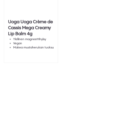
Uoga Uoga Crème de
Cassis Mega Creamy
Lip Balm 4g
Ylellinen magneettihylsy
Vegan
Makea mustaherukan tuoksu