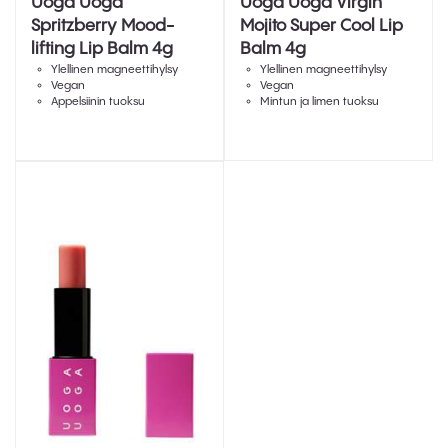
Uoga Uoga
Uoga Uoga Virgin
Spritzberry Mood-
Mojito Super Cool Lip
lifting Lip Balm 4g
Balm 4g
Ylellinen magneettihylsy
Ylellinen magneettihylsy
Vegan
Vegan
Appelsiinin tuoksu
Mintun ja limen tuoksu