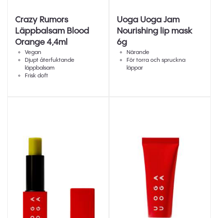
Crazy Rumors
Uoga Uoga Jam
Läppbalsam Blood
Nourishing lip mask
Orange 4,4ml
6g
Vegan
Närande
Djupt återfuktande
För torra och spruckna
läppbalsam
läppar
Frisk doft