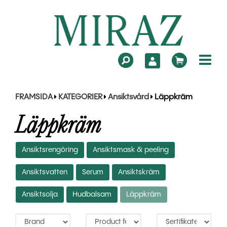
FRAMSIDA
KATEGORIER
Ansiktsvård
Läppkräm
Läppkräm
Ansiktsrengöring
Ansiktsmask & peeling
Ansiktsvatten
Serum
Ansiktskräm
Ansiktsolja
Hudbalsam
Läppkräm