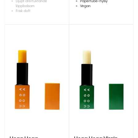
Djupt återfuktande
Papertube-hylsy
läppbalsam
Vegan
Frisk doft