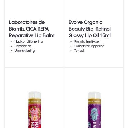
Laboratoires de
Evolve Organic
Biarritz CICA REPA
Beauty Bio-Retinol
Reparative Lip Balm
Glossy Lip Oil 15ml
15ml
Hudkonditionering
För alla hudtyper
Skyddande
Förbättrar läpparna
Uppmjukning
Tonad